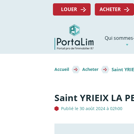
Aller
Menu
directement
LOUER
ACHETER
top
au
contenu
Navigation
Qui sommes-
principale
Fil
Saint YRI
d'Ariane
Accueil
Acheter
Saint YRIEIX LA
Publié le 30 août 2024 à 02h00