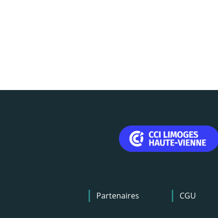
Menu
Partenaires
CGU
Pied
de