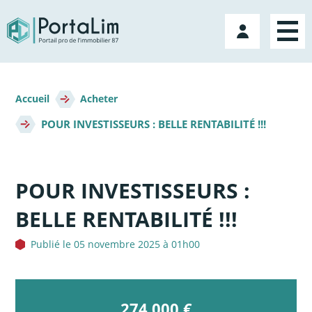
Aller
directement
Mon
au
compte
contenu
Fil
d'Ariane
Accueil
Acheter
POUR INVESTISSEURS : BELLE RENTABILITÉ !!!
POUR INVESTISSEURS :
BELLE RENTABILITÉ !!!
Publié le 05 novembre 2025 à 01h00
274 000 €