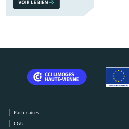
VOIR LE BIEN
Menu
Partenaires
Pied
de
CGU