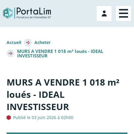
Aller
directement
Mon
au
compte
contenu
Fil
d'Ariane
Accueil
Acheter
MURS A VENDRE 1 018 m² loués - IDEAL
INVESTISSEUR
MURS A VENDRE 1 018 m²
loués - IDEAL
INVESTISSEUR
Publié le 03 juin 2026 à 02h00