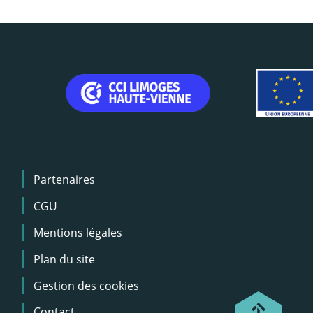
Menu
Partenaires
Pied
de
CGU
page
Mentions légales
Plan du site
Gestion des cookies
Contact