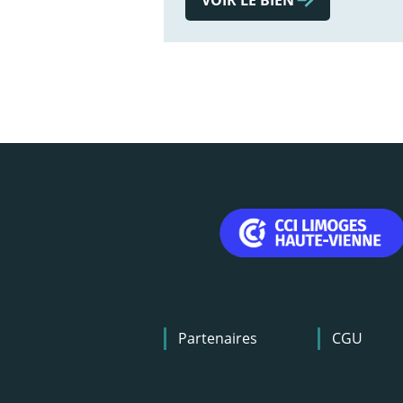
Menu
Partenaires
CGU
Pied
de
page