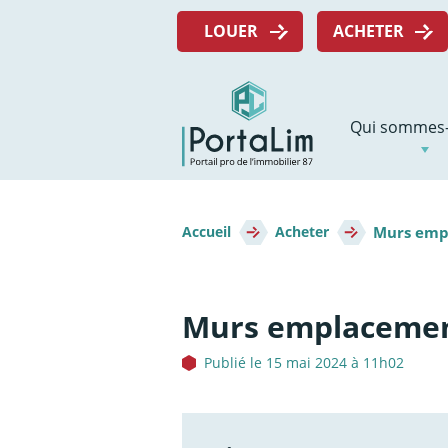
Aller
Menu
directement
LOUER
ACHETER
top
au
contenu
Navigation
Qui sommes-
principale
Fil
Murs empl
d'Ariane
Accueil
Acheter
Murs emplacement
Publié le 15 mai 2024 à 11h02