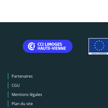
Menu
Partenaires
Pied
de
CGU
page
Mentions légales
Plan du site