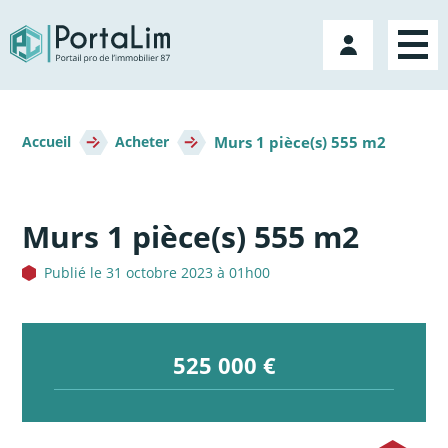
Aller
directement
Mon
au
compte
contenu
Fil
Murs 1 pièce(s) 555 m2
d'Ariane
Accueil
Acheter
Murs 1 pièce(s) 555 m2
Publié le 31 octobre 2023 à 01h00
525 000 €