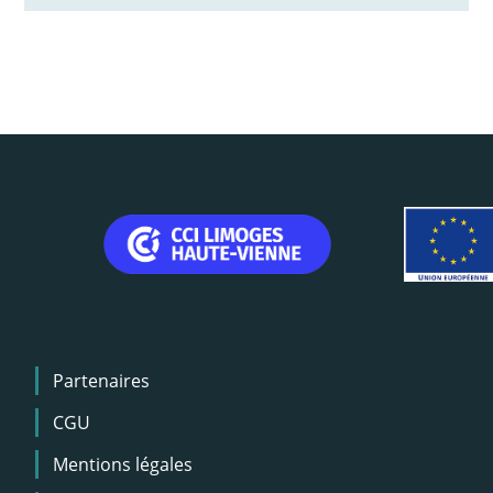
Menu
Partenaires
Pied
de
CGU
page
Mentions légales