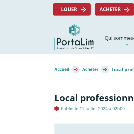
Aller
Menu
directement
LOUER
ACHETER
top
au
contenu
Navigation
Qui sommes-
principale
Fil
Local prof
d'Ariane
Accueil
Acheter
Local professionn
Publié le 11 juillet 2024 à 02h00