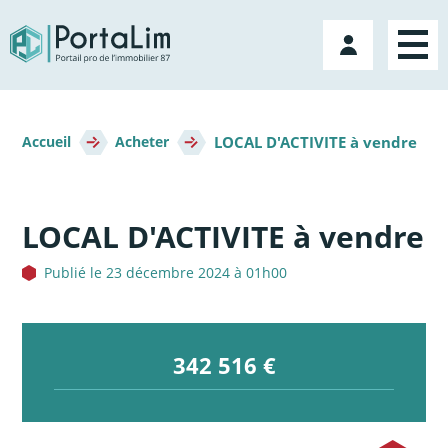
Aller
directement
Mon
au
compte
contenu
Fil
LOCAL D'ACTIVITE à vendre
d'Ariane
Accueil
Acheter
LOCAL D'ACTIVITE à vendre
Publié le 23 décembre 2024 à 01h00
342 516 €