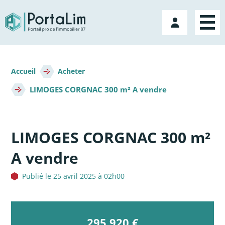
Aller
directement
Mon
au
compte
contenu
Fil
d'Ariane
Accueil
Acheter
LIMOGES CORGNAC 300 m² A vendre
LIMOGES CORGNAC 300 m²
A vendre
Publié le 25 avril 2025 à 02h00
295 920 €