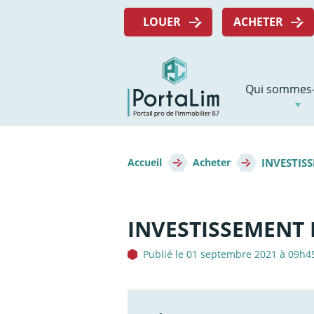
Aller
Menu
directement
LOUER
ACHETER
top
au
contenu
Navigation
Qui sommes-
principale
Fil
INVESTISS
d'Ariane
Accueil
Acheter
INVESTISSEMENT M
Publié le 01 septembre 2021 à 09h4