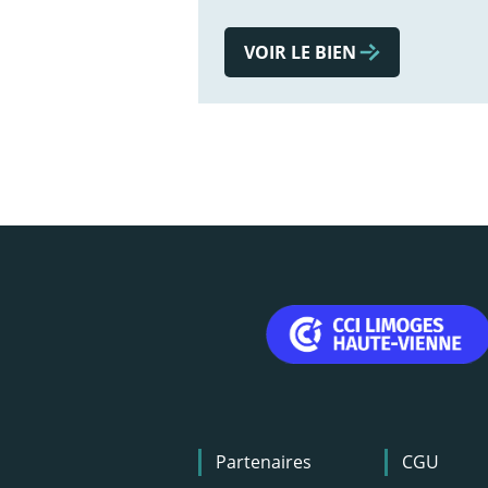
VOIR LE BIEN
Menu
Partenaires
CGU
Pied