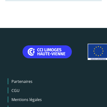
Menu
Partenaires
Pied
de
CGU
page
Mentions légales