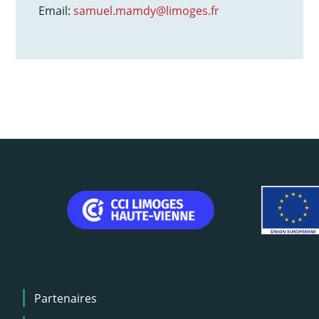
Email:
samuel.mamdy@limoges.fr
Menu
Partenaires
Pied