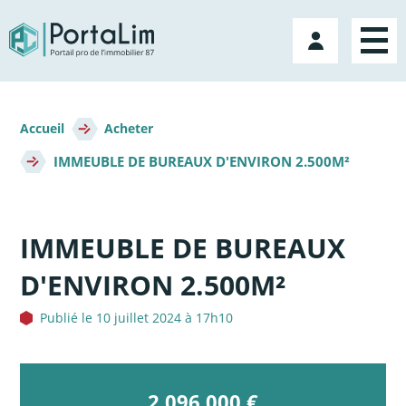
Aller
directement
Mon
au
compte
contenu
Fil
d'Ariane
Accueil
Acheter
IMMEUBLE DE BUREAUX D'ENVIRON 2.500M²
IMMEUBLE DE BUREAUX
D'ENVIRON 2.500M²
Publié le 10 juillet 2024 à 17h10
2 096 000 €