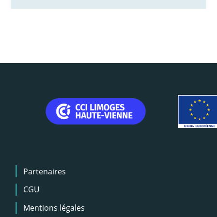
Menu
Partenaires
Pied
de
CGU
page
Mentions légales