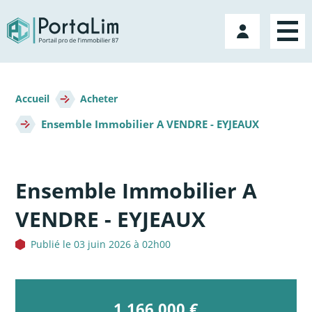
Aller
directement
Mon
au
compte
contenu
Fil
d'Ariane
Accueil
Acheter
Ensemble Immobilier A VENDRE - EYJEAUX
Ensemble Immobilier A
VENDRE - EYJEAUX
Publié le 03 juin 2026 à 02h00
1 166 000 €