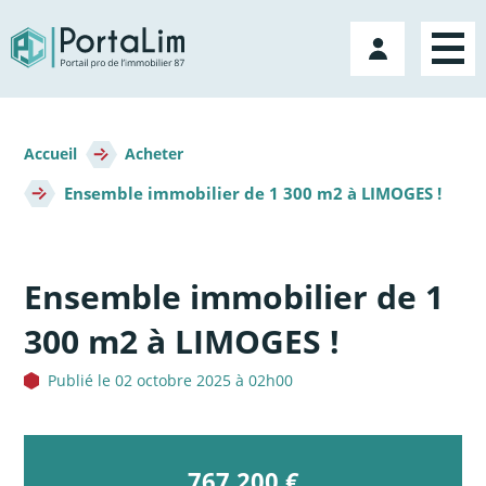
Aller
directement
Mon
au
compte
contenu
Fil
d'Ariane
Accueil
Acheter
Ensemble immobilier de 1 300 m2 à LIMOGES !
Ensemble immobilier de 1
300 m2 à LIMOGES !
Publié le 02 octobre 2025 à 02h00
767 200 €