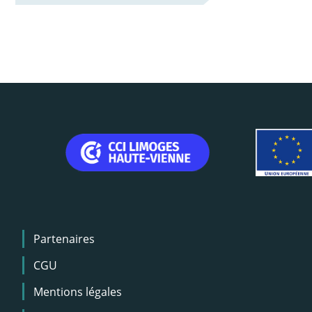
Menu
Partenaires
Pied
de
CGU
page
Mentions légales