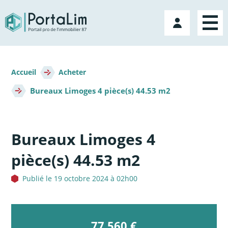
Aller
directement
Mon
au
compte
contenu
Fil
d'Ariane
Accueil
Acheter
Bureaux Limoges 4 pièce(s) 44.53 m2
Bureaux Limoges 4
pièce(s) 44.53 m2
Publié le 19 octobre 2024 à 02h00
77 560 €